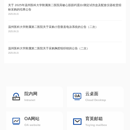
关于 2025年温州医科大学附属第二医院高敏心肌肌钙蛋白I测定试剂盒及配套仪器租赁招
温州
标采购的结果公告
2025.09
2025.09.15
温州医科大学附属第二医院关于采购小型垂直电泳系统的公告（二次）
温州
2025.09.15
2025.09
温州医科大学附属第二医院关于采购胸腔组织钳的公告（二次）
温州
2025.09.15
2025.09
院内网
云桌面
Intranet
Cloud Desktop
OA网站
育英邮箱
OA website
Yuying mailbox