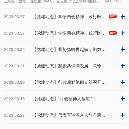
主题党日活动，通过集中学习、党支部书记宣教解读的形式，学习2023年
全国两会精神。通过学习，各位党员一致深刻认识到，在习近平同志为核
心的党中央…
+
【党建动态】学悟两会精神，践行医者初心 —外科第一党支部召开主题党日活动学习“两会”精神
2023.03.27
+
【党建动态】学悟两会精神，践行医者初心 —外科第一党支部召开主题党日活动学习“两会”精神
2023.03.27
+
【党建动态】乘势扬帆再起航，勠力同心谋新篇—西药党支部召开主题党日活动学习全国两会精神
2023.03.24
+
【党建动态】凝聚共识谋发展—急诊第一，第二党支部召开专题讲座 学习贯彻“省市两会”精神
2023.03.21
+
【党建动态】行政后勤第四支部召开专题讲座 学习贯彻“省市两会”精神
2023.03.16
+
【党建动态】“两会精神入基层 ”——记行政后勤第二党支部主题党日活动
2023.03.13
+
【党建动态】代表宣讲深入人“心” 两会精神落地有“声” ——记鹿城区第十届人大代表章智敬走进麻醉手术第一党支部
2023.02.27