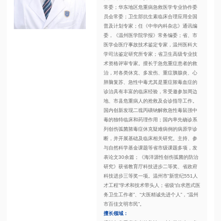
常委；华东地区危重病急救医学专业协作委
员会常委；卫生部抗生素临床合理应用全国
普及计划专家；任《中华内科杂志》通讯编
委，《温州医学院学报》常务编委；省、市
医学会医疗事故技术鉴定专家，温州医科大
学司法鉴定研究所专家；省卫生高级专业技
术资格评审专家。擅长于急危重症患者的救
治，对各类休克、多发伤、重症胰腺炎、心
肺脑复苏、急性中毒尤其是重症脓毒血症的
诊治具有丰富的临床经验，常受邀参加周边
地、市县危重病人的抢救及会诊指导工作。
国内创新发现二巯丙磺钠解救急性毒鼠强中
毒的独特临床和药理作用；国内率先确诊系
列创伤弧菌脓毒症休克疑难病例的病原学诊
断，并开展基础及临床相关研究。主持、参
与自然科学基金课题等省市级课题多项，发
表论文30余篇；《海洋源性创伤弧菌的防治
研究》获省教育厅科技进步二等奖、省政府
科技进步三等奖一项。温州市“新世纪551人
才工程”学术和技术带头人；省级“白求恩式医
务卫生工作者”、“大医精诚先进个人”，“温州
市百佳文明市民”。
擅长领域：