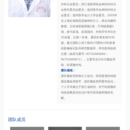
外科分会委员；浙江省医师协会神经外科分
会青年委员会委员；温州医学会神经外科分
会委员；温州医学会介入学会委员。2005年
在上海长海医院进修神经介入，师从刘建民
教授。主持省部级课题1项，厅局级课题2
项，参与多项。发表国内、外医学学术论文
20余篇，以第一作者、通讯作者发表SCI8
篇。建立国际上首个面向CT阴性mTBI患者
的影像标记队列研究数据库，率先取得临床
注册（临床注册号: NCT02868684；
NCT02868671）。主要专业方向为脑血管
病，轻度脑外伤。
擅长领域：
擅长脑血管疾病介入诊治，特别是颅内动脉
瘤及脑血管狭窄，急性脑血管闭塞等诊治，
个人手术量位于浙江省前列。对于轻度脑外
伤的诊断及综合治疗有丰富经验和独特见
解。
团队成员