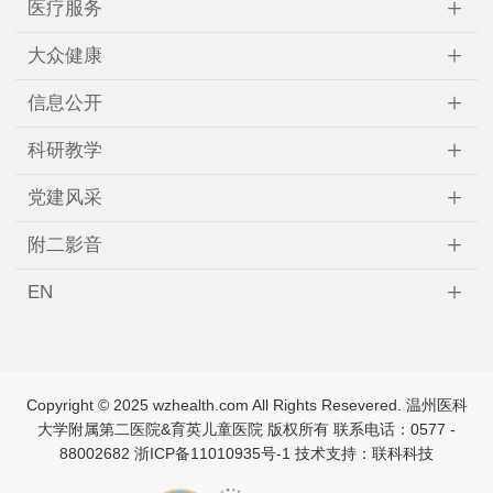
+
医疗服务
+
大众健康
+
信息公开
+
科研教学
+
党建风采
+
附二影音
+
EN
Copyright © 2025 wzhealth.com All Rights Resevered. 温州医科
↑
大学附属第二医院&育英儿童医院 版权所有 联系电话：0577 -
88002682
浙ICP备11010935号-1
技术支持：联科科技
TOP