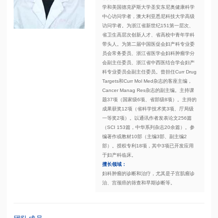
学和美国德克萨斯大学圣安东尼奥健康科学
中心访问学者，澳大利亚悉尼科技大学高级
访问学者。为浙江省新世纪151第一层次、
省卫生高层次创新人才、省高校中青年学科
带头人。为第二届中国医促会妇产科专业委
员会常务委员、浙江省医学会妇科肿瘤学分
会副主任委员、浙江省中西医结合学会妇产
科专业委员会副主任委员。曾担任Curr Drug
Targets和Curr Mol Med杂志的客座主编，
Cancer Manag Res杂志的副主编。主持课
题37项（国家级6项、省部级8项）。主持的
成果获奖12项（省科学技术奖3项、厅局级
一等奖2项）。以通讯作者发表论文256篇
（SCI 153篇，中华系列杂志20余篇）。参
编著作或教材10部（主编3部、副主编2
部）。授权专利18项，其中3项已开发应用
于妇产科临床。
擅长领域：
妇科肿瘤的诊断和治疗，尤其是子宫肌瘤诊
治、宫颈癌的筛查和早期诊断等。