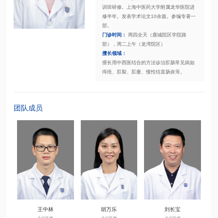
训班研修。上海中医药大学附属龙华医院进
修半年。发表学术论文10余篇。参编专著一
部。
门诊时间：
周四全天（鹿城院区学院路
部），周二上午（龙湾院区）
擅长领域：
擅长用中西医结合的方法诊治肛肠常见病如
痔疮、肛裂、肛瘘、慢性结直肠炎等。
团队成员
王中林
胡万乐
刘长宝
主任医师
主任医师
主任医师