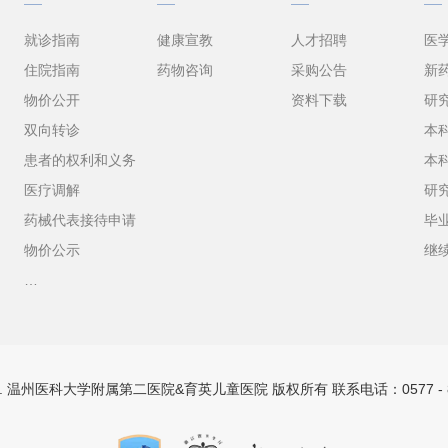
就诊指南
健康宣教
人才招聘
医
住院指南
药物咨询
采购公告
新
物价公开
资料下载
研
双向转诊
本
患者的权利和义务
本
医疗调解
研
药械代表接待申请
毕
物价公示
继
…
ts Resevered. 温州医科大学附属第二医院&育英儿童医院 版权所有 联系电话：0577 - 