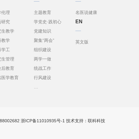
学伦理
主题教育
名医说健康
EN
药研究
学党史·践初心
究生教学
党建知识
科教学
聚集“两会”
英文版
科学工
组织建设
究生管理
两学一做
业后教育
统战工作
续医学教育
行风建设
…
↑
88002682
浙ICP备11010935号-1
技术支持：联科科技
TOP