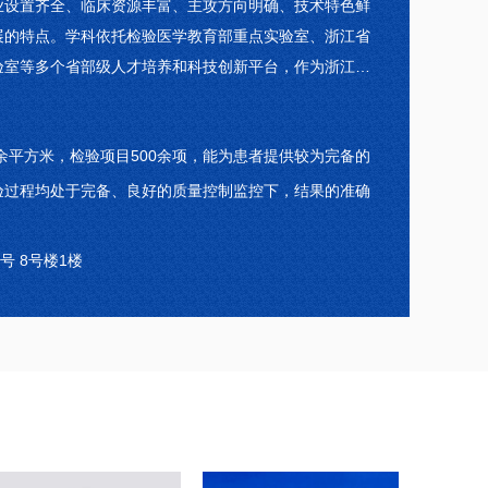
业设置齐全、临床资源丰富、主攻方向明确、技术特色鲜
展的特点。学科依托检验医学教育部重点实验室、浙江省
验室等多个省部级人才培养和科技创新平台，作为浙江省
、浙江省医学支撑学科主要成员之一，承担温州医科大学
、研究生教学和临床实践工作，是全国首批医学检验专科
0余平方米，检验项目500余项，能为患者提供较为完备的
江省检验医师规范化培训基地。
验过程均处于完备、良好的质量控制监控下，结果的准确
号 8号楼1楼