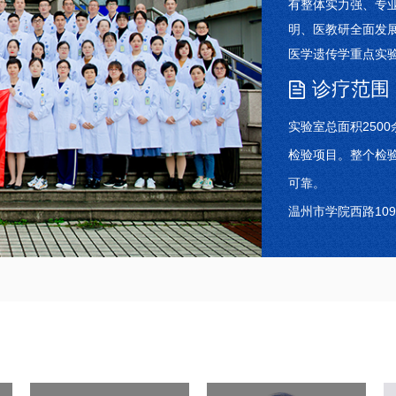
有整体实力强、专
明、医教研全面发
医学遗传学重点实
高校重中之重学科
诊疗范围
检验医学院的本科
实验室总面积250
医师培训基地、浙
检验项目。整个检
可靠。
温州市学院西路109