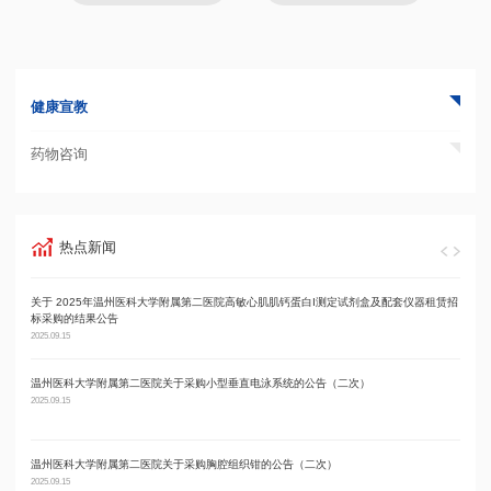
健康宣教
药物咨询
热点新闻
关于 2025年温州医科大学附属第二医院高敏心肌肌钙蛋白I测定试剂盒及配套仪器租赁招
温州
标采购的结果公告
2025.09
2025.09.15
温州医科大学附属第二医院关于采购小型垂直电泳系统的公告（二次）
温州
2025.09.15
2025.09
温州医科大学附属第二医院关于采购胸腔组织钳的公告（二次）
温州
2025.09.15
2025.09